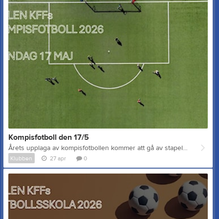
Kompisfotboll den 17/5
Årets upplaga av kompisfotbollen kommer att gå av stapeln söndag 17/5 kl. 10.00–15.00. Alla spelare från våra lag delas in i åldersblandade lag, ledda av spelare från A-laget, och möts i en rolig cupturnering. De yngre spelarnas insatser är särskilt viktiga och uppskattade – det är lagarbete när det är som bäst! Fika och hamburgare till självkostnadspris: Om det är något av lagen som är intresserade av att hålla i kiosk och grill så går 75% av överskottet till lagets lagkassa. Maila i så fall dalenkff@gmail.com - först till kvarn. SIsta anmälan 12/5 (lagledare för respektive lag tar hand om anmälningarna) Varmt välkomna till en härlig dag med fotboll, gemenskap och fika! /Styrelsen Dalen KFF
Klubben
27 apr
0