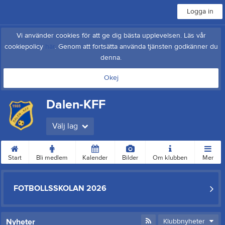
Logga in
Vi använder cookies för att ge dig bästa upplevelsen. Läs vår
cookiepolicy
här
. Genom att fortsätta använda tjänsten godkänner du
denna.
Okej
Dalen-KFF
Välj lag
Start
Bli medlem
Kalender
Bilder
Om klubben
Mer
FOTBOLLSSKOLAN 2026
Nyheter
Klubbnyheter