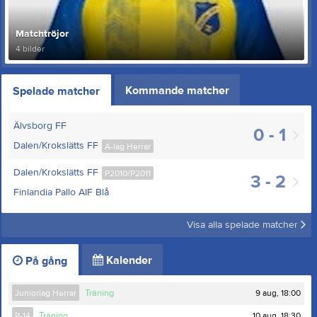
Matchtröjor
4 bilder
Kommande matcher
Spelade matcher
Älvsborg FF
0 - 1
Dalen/Krokslätts FF
A-lag Herrar
Dalen/Krokslätts FF
P2010/P2011
3 - 2
Finlandia Pallo AIF Blå
Visa alla spelade matcher
Kalender
På gång
9 aug, 18:00
Juniorlag Herrar
Träning
10 aug, 18:30
P-14
Träning