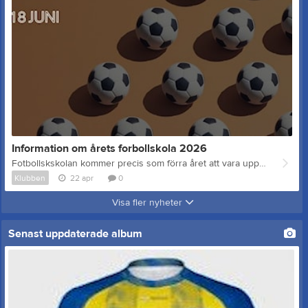
Information om årets forbollskola 2026
Fotbollskskolan kommer precis som förra året att vara uppdelad i två delar: Camp 1: Riktar sig till de yngre barnen (8-11 år PF15-18) NÄR? måndag - torsdag, 15-18 juni, kl. 8-11 VAR? Krokslättsvallen ANMÄLNINGSAVGIFT: Camp 1 (8-11 år) 650 SEK INGÅR? Fotbollsträning och lek under ledning av ungdomsledare och spelare från föreningen, frukt, fotboll, t-shirt, vattenflaska. TA MED? Fotbollskläder, skor, benskydd, regnkläder och ombyte. Allt ska vara märkt med namn. Camp 2. Riktar sig till de lite äldre barnen (12-15 år PF11-14) NÄR? måndag - torsdag, 15-18 juni, kl. 11-16.30 VAR? Krokslättsvallen ANMÄLNINGSAVGIFT: Camp 2 (12-15 år) 1150 SEK INGÅR? Fotbollsträning och lek under ledning av ungdomsledare och spelare från föreningen, lunch (serveras kl. 12.30) , fotboll, t-shirt, vattenflaska. I år serveras husmanskost signerad Michael Bäckström från Bellmans Salonger. TA MED? Fotbollskläder, skor, benskydd, regnkläder och ombyte. Allt ska vara märkt med namn. Avgiften betalas enklast via Swish 1230509042 i samband med anmälning (det går även bra att betala till klubbens plusgiro 524535-2). Ange barnets namn och födelseår och om anmälan avser Camp 1 eller 2. Vi skickar inte ut någon faktura. Välkommen till en kul fotbollsvecka med oss!
Klubben
22 apr
0
Visa fler nyheter
Senast uppdaterade album