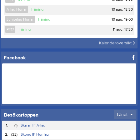
10 aug, 18:30
A-lag Herrar
Träning
10 aug, 19:00
Juniorlag Herrar
Träning
11 aug, 17:30
PF17
Träning
Kalenderöversikt
Facebook
Besökartoppen
Länet
1.
(1)
Skara HF A-lag
2.
(32)
Skene IF Herrlag