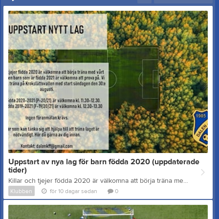
Uppstart av nya lag för barn födda 2020 (uppdaterade
tider)
Killar och tjejer födda 2020 är välkomna att börja träna med vårt nya lag. Även barn som är födda 2021 är välkomna att prova på. Vi kommer att träna på Krokslättsvallen med start söndagen den 30:e augusti. Pojkar födda 2020-2021 (P-20/21) är välkomna kl. 11.30-12.30. Flickor födda 2019-2021 (F-19/20/21) är välkomna kl. 12.30-13.30 Ingen föranmälan krävs. Föräldrar som kan tänka sig att hjälpa till att träna laget är nödvändigt. Hör då gärna av dig innan. Kontakt: dalenkff@gmail.com Hjälp oss gärna att sprida ryktet genom att skriva ut och sätta upp bifogad flyer runt om i Krokslätt/Toltorpsdalen! Ni hittar flyern HÄR (I mappen: Nytt_lag_2026)
Klubben
för 10 dagar sedan
0