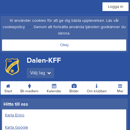
Logga in
Vi använder cookies för att ge dig bästa upplevelsen. Läs vår
cookiepolicy
här
. Genom att fortsätta använda tjänsten godkänner du
denna.
Okej
Dalen-KFF
Välj lag
Start
Bli medlem
Kalender
Bilder
Om klubben
Mer
Hitta till oss
Karta Eniro
Karta Google