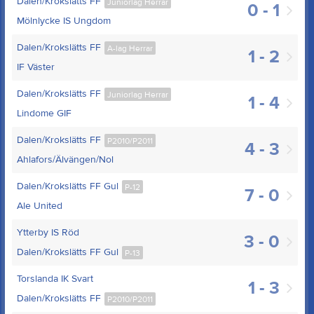
Dalen/Krokslätts FF
Juniorlag Herrar
0 - 1
Mölnlycke IS Ungdom
Dalen/Krokslätts FF
A-lag Herrar
1 - 2
IF Väster
Dalen/Krokslätts FF
Juniorlag Herrar
1 - 4
Lindome GIF
Dalen/Krokslätts FF
P2010/P2011
4 - 3
Ahlafors/Älvängen/Nol
Dalen/Krokslätts FF Gul
P-12
7 - 0
Ale United
Ytterby IS Röd
3 - 0
Dalen/Krokslätts FF Gul
P-13
Torslanda IK Svart
1 - 3
Dalen/Krokslätts FF
P2010/P2011