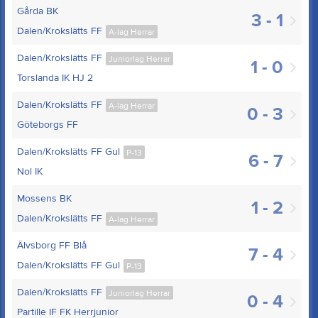
Gårda BK
3 - 1
Dalen/Krokslätts FF
A-lag Herrar
Dalen/Krokslätts FF
Juniorlag Herrar
1 - 0
Torslanda IK HJ 2
Dalen/Krokslätts FF
A-lag Herrar
0 - 3
Göteborgs FF
Dalen/Krokslätts FF Gul
P-13
6 - 7
Nol IK
Mossens BK
1 - 2
Dalen/Krokslätts FF
A-lag Herrar
Älvsborg FF Blå
7 - 4
Dalen/Krokslätts FF Gul
P-13
Dalen/Krokslätts FF
Juniorlag Herrar
0 - 4
Partille IF FK Herrjunior