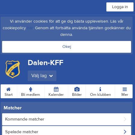
Logga in
Vi använder cookies för att ge dig bästa upplevelsen. Läs vår
cookiepolicy
här
. Genom att fortsätta använda tjänsten godkänner du
denna.
Okej
Dalen-KFF
Välj lag
Start
Bli medlem
Kalender
Bilder
Om klubben
Mer
Matcher
Kommande matcher
Spelade matcher