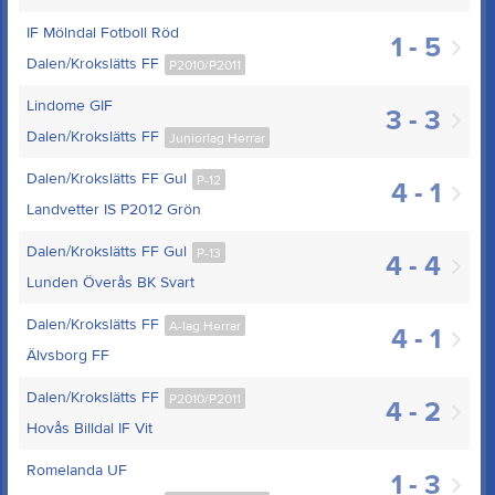
IF Mölndal Fotboll Röd
1 - 5
Dalen/Krokslätts FF
P2010/P2011
Lindome GIF
3 - 3
Dalen/Krokslätts FF
Juniorlag Herrar
Dalen/Krokslätts FF Gul
P-12
4 - 1
Landvetter IS P2012 Grön
Dalen/Krokslätts FF Gul
P-13
4 - 4
Lunden Överås BK Svart
Dalen/Krokslätts FF
A-lag Herrar
4 - 1
Älvsborg FF
Dalen/Krokslätts FF
P2010/P2011
4 - 2
Hovås Billdal IF Vit
Romelanda UF
1 - 3