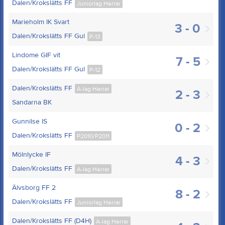
Dalen/Krokslätts FF
Juniorlag Herrar
Marieholm IK Svart
3 - 0
Dalen/Krokslätts FF Gul
P-13
Lindome GIF vit
7 - 5
Dalen/Krokslätts FF Gul
P-12
Dalen/Krokslätts FF
A-lag Herrar
2 - 3
Sandarna BK
Gunnilse IS
0 - 2
Dalen/Krokslätts FF
P2010/P2011
Mölnlycke IF
4 - 3
Dalen/Krokslätts FF
A-lag Herrar
Älvsborg FF 2
8 - 2
Dalen/Krokslätts FF
Juniorlag Herrar
Dalen/Krokslätts FF (D4H)
A-lag Herrar