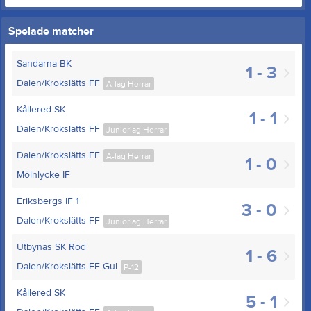
Spelade matcher
Sandarna BK
1 - 3
Dalen/Krokslätts FF
A-lag Herrar
Kållered SK
1 - 1
Dalen/Krokslätts FF
Juniorlag Herrar
Dalen/Krokslätts FF
A-lag Herrar
1 - 0
Mölnlycke IF
Eriksbergs IF 1
3 - 0
Dalen/Krokslätts FF
Juniorlag Herrar
Utbynäs SK Röd
1 - 6
Dalen/Krokslätts FF Gul
P-12
Kållered SK
5 - 1