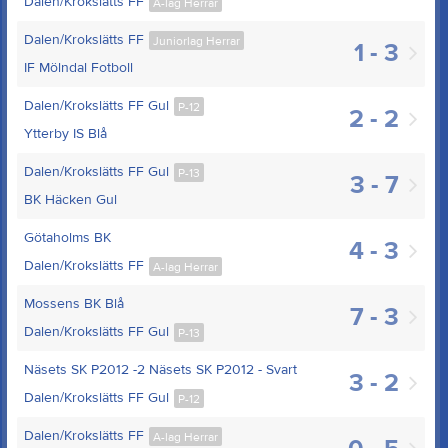
Dalen/Krokslätts FF
A-lag Herrar
Dalen/Krokslätts FF
Juniorlag Herrar
1 - 3
IF Mölndal Fotboll
Dalen/Krokslätts FF Gul
P-12
2 - 2
Ytterby IS Blå
Dalen/Krokslätts FF Gul
P-13
3 - 7
BK Häcken Gul
Götaholms BK
4 - 3
Dalen/Krokslätts FF
A-lag Herrar
Mossens BK Blå
7 - 3
Dalen/Krokslätts FF Gul
P-13
Näsets SK P2012 -2 Näsets SK P2012 - Svart
3 - 2
Dalen/Krokslätts FF Gul
P-12
Dalen/Krokslätts FF
A-lag Herrar