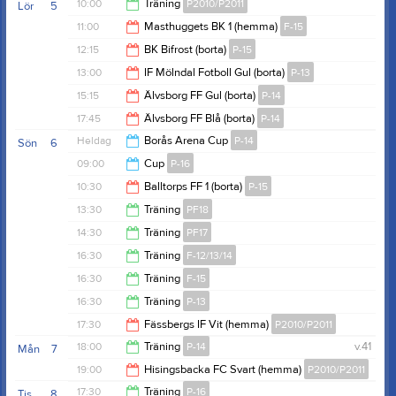
21:30
10:00
Träning
P2010/P2011
Lör
5
11:00
Masthuggets BK 1 (hemma)
F-15
11:30
12:15
BK Bifrost (borta)
P-15
13:00
13:00
IF Mölndal Fotboll Gul (borta)
P-13
14:15
15:15
Älvsborg FF Gul (borta)
P-14
15:00
17:45
Älvsborg FF Blå (borta)
P-14
17:15
Heldag
Borås Arena Cup
P-14
Sön
6
19:45
09:00
Cup
P-16
10:30
Balltorps FF 1 (borta)
P-15
19:00
13:30
Träning
PF18
12:30
14:30
Träning
PF17
14:30
16:30
Träning
F-12/13/14
15:30
16:30
Träning
F-15
18:00
16:30
Träning
P-13
17:30
17:30
Fässbergs IF Vit (hemma)
P2010/P2011
18:00
18:00
Träning
P-14
v.41
Mån
7
19:30
19:00
Hisingsbacka FC Svart (hemma)
P2010/P2011
19:30
17:30
Träning
P-16
Tis
8