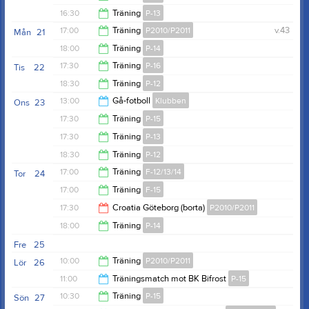
18:00
16:30
Träning
P-13
17:30
17:00
Träning
P2010/P2011
v.43
Mån
21
18:00
18:00
Träning
P-14
18:30
17:30
Träning
P-16
Tis
22
19:30
18:30
Träning
P-12
18:30
13:00
Gå-fotboll
Klubben
Ons
23
20:00
17:30
Träning
P-15
15:00
17:30
Träning
P-13
18:30
18:30
Träning
P-12
18:30
17:00
Träning
F-12/13/14
Tor
24
20:00
17:00
Träning
F-15
18:00
17:30
Croatia Göteborg (borta)
P2010/P2011
18:00
18:00
Träning
P-14
19:30
Fre
25
19:30
10:00
Träning
P2010/P2011
Lör
26
11:00
Träningsmatch mot BK Bifrost
P-15
11:30
10:30
Träning
P-15
Sön
27