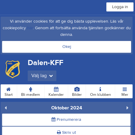
Logga in
Vi använder cookies för att ge dig bästa upplevelsen. Läs vår
cookiepolicy
här
. Genom att fortsätta använda tjänsten godkänner du
denna.
Okej
Dalen-KFF
Välj lag
Start
Bli medlem
Kalender
Bilder
Om klubben
Mer
Oktober 2024
Prenumerera
Skriv ut