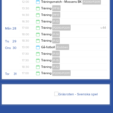
13:00
12:00
Träningsmatch - Mossens BK
P2010/P2011
12:00
13:30
Träning
PF18
13:30
14:30
Träning
PF17
14:30
16:30
Träning
P-13
15:30
17:00
Träning
P2010/P2011
v.44
Mån
28
18:00
18:00
Träning
P-14
18:30
18:30
Träning
P-12
Tis
29
19:30
13:00
Gå-fotboll
Klubben
Ons
30
20:00
17:30
Träning
P-13
15:00
17:30
Träning
P-15
18:30
18:30
Träning
P-12
18:30
17:00
Träning
P2010/P2011
Tor
31
20:00
19:00