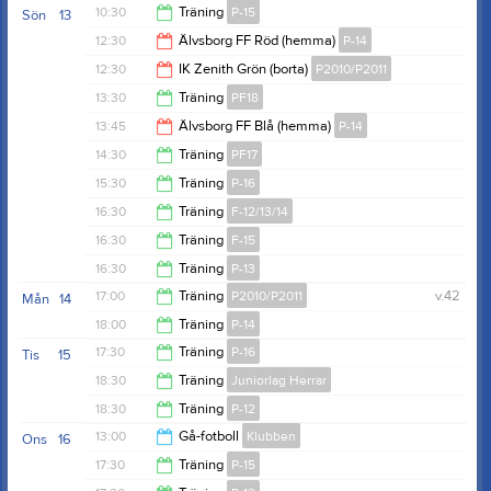
14:00
10:30
Träning
P-15
Sön
13
17:00
12:30
Älvsborg FF Röd (hemma)
P-14
12:00
12:30
IK Zenith Grön (borta)
P2010/P2011
14:30
13:30
Träning
PF18
14:30
13:45
Älvsborg FF Blå (hemma)
P-14
14:30
14:30
Träning
PF17
15:45
15:30
Träning
P-16
15:30
16:30
Träning
F-12/13/14
16:45
16:30
Träning
F-15
18:00
16:30
Träning
P-13
17:30
17:00
Träning
P2010/P2011
v.42
Mån
14
18:00
18:00
Träning
P-14
18:30
17:30
Träning
P-16
Tis
15
19:30
18:30
Träning
Juniorlag Herrar
18:30
18:30
Träning
P-12
20:00
13:00
Gå-fotboll
Klubben
Ons
16
20:00
17:30
Träning
P-15
15:00