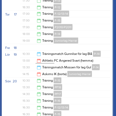
17:30
Träning
P-13
18:30
18:30
Träning
P-12
18:30
17:00
Träning
F-12/13/14
Tor
17
20:00
17:00
Träning
F-15
18:00
17:00
Träning
P2010/P2011
18:00
18:00
Träning
P-14
19:00
19:00
Träning
Juniorlag Herrar
19:30
Fre
18
20:30
10:30
Träningsmatch Gunnilse för lag Blå
P-14
Lör
19
13:00
Athletic FC Angered Svart (hemma)
P2010/P2011
12:00
13:30
Träningsmatch Mossen för lag Gul
P-14
15:00
14:15
Askims IK (borta)
Juniorlag Herrar
15:00
10:30
Träning
P-15
Sön
20
16:15
13:30
Träning
PF18
12:00
14:30
Träning
PF17
14:30
15:30
Träning
P-16
15:30
16:30
Träning
F-12/13/14
16:45
16:30
Träning
F-15