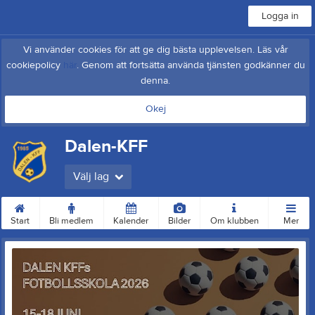
Logga in
Vi använder cookies för att ge dig bästa upplevelsen. Läs vår
cookiepolicy
här
. Genom att fortsätta använda tjänsten godkänner du
denna.
Okej
Dalen-KFF
Välj lag
Start
Bli medlem
Kalender
Bilder
Om klubben
Mer