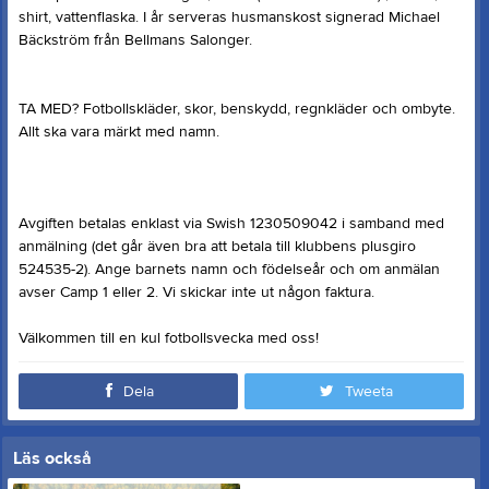
shirt, vattenflaska. I år serveras husmanskost signerad Michael
Bäckström från Bellmans Salonger.
TA MED? Fotbollskläder, skor, benskydd, regnkläder och ombyte.
Allt ska vara märkt med namn.
Avgiften betalas enklast via Swish 1230509042 i samband med
anmälning (det går även bra att betala till klubbens plusgiro
524535-2). Ange barnets namn och födelseår och om anmälan
avser Camp 1 eller 2. Vi skickar inte ut någon faktura.
Välkommen till en kul fotbollsvecka med oss!
Dela
Tweeta
Läs också