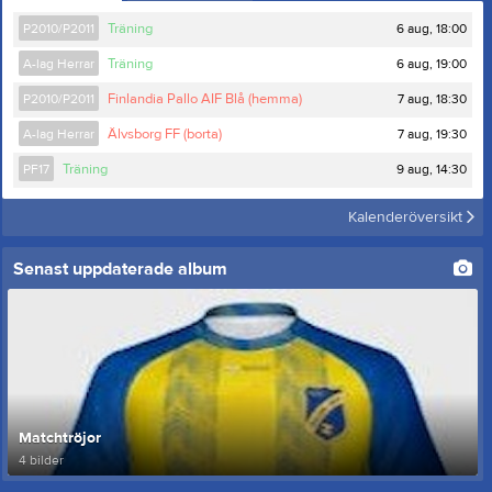
6 aug, 18:00
P2010/P2011
Träning
6 aug, 19:00
A-lag Herrar
Träning
7 aug, 18:30
P2010/P2011
Finlandia Pallo AIF Blå (hemma)
7 aug, 19:30
A-lag Herrar
Älvsborg FF (borta)
9 aug, 14:30
PF17
Träning
Kalenderöversikt
Senast uppdaterade album
Matchtröjor
4 bilder