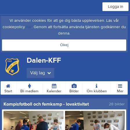
Logga in
Vi använder cookies för att ge dig bästa upplevelsen. Läs vår
cookiepolicy
här
. Genom att fortsätta använda tjänsten godkänner du
denna.
Okej
Dalen-KFF
Välj lag
Start
Bli medlem
Kalender
Bilder
Om klubben
Mer
Kompisfotboll och femkamp - lovaktivitet
28 bilder