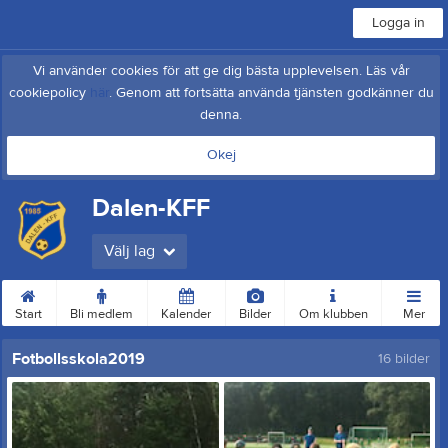
Logga in
Vi använder cookies för att ge dig bästa upplevelsen. Läs vår
cookiepolicy
här
. Genom att fortsätta använda tjänsten godkänner du
denna.
Okej
Dalen-KFF
Välj lag
Start
Bli medlem
Kalender
Bilder
Om klubben
Mer
Fotbollsskola2019
16 bilder